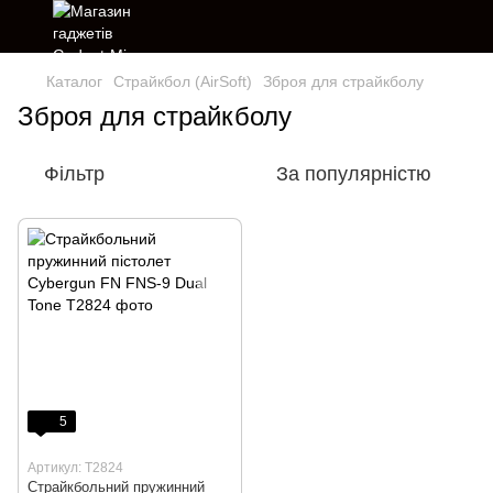
Каталог
Страйкбол (AirSoft)
Зброя для страйкболу
Зброя для страйкболу
Фільтр
За популярністю
5
Артикул: T2824
Страйкбольний пружинний