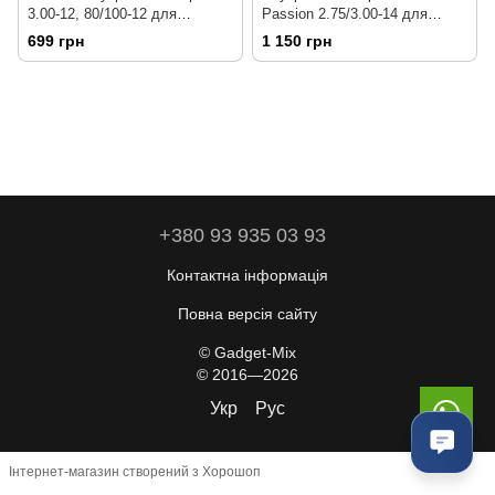
3.00-12, 80/100-12 для
Passion 2.75/3.00-14 для
Kawasaki/Yamaha/Suzuki 2 шт
мотоциклів, PitBike, Dirt Bike,
699 грн
1 150 грн
90/100-14, 2.75-14, 60/100-14,
2.75-14, 80/100-14, 2.50-14
+380 93 935 03 93
Контактна інформація
Повна версія сайту
© Gadget-Mix
© 2016—2026
Укр
Рус
Інтернет-магазин створений з Хорошоп