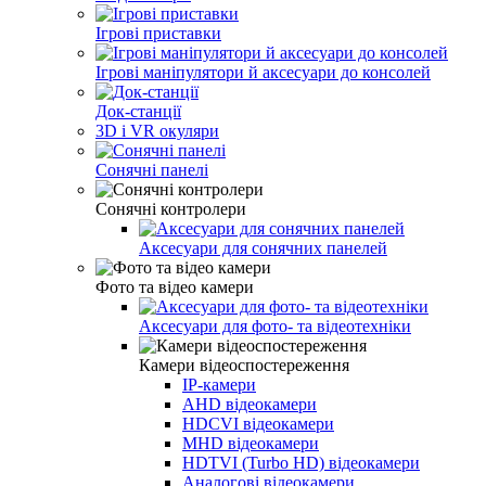
Ігрові приставки
Ігрові маніпулятори й аксесуари до консолей
Док-станції
3D і VR окуляри
Сонячні панелі
Сонячні контролери
Аксесуари для сонячних панелей
Фото та відео камери
Аксесуари для фото- та відеотехніки
Камери відеоспостереження
IP-камери
AHD відеокамери
HDCVI відеокамери
MHD відеокамери
HDTVI (Turbo HD) відеокамери
Аналогові відеокамери