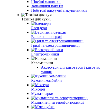
Швейні машинки
Запайщики пакетів
Побутові вакуумні пакувальники
Техніка для кухні
Блендери
Варильні поверхні
Грилі та електрошашличниці
Електрочайники
Кавомашини
Аксесуари для кавоварок і кавових
машин
Кухонні комбайни
Міксери
Мультиварки
Мультипечі та аерофритюрниці