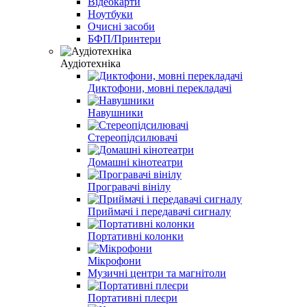
Відеокарти
Ноутбуки
Очисні засоби
БФП/Принтери
Аудіотехніка
Диктофони, мовні перекладачі
Навушники
Стереопідсилювачі
Домашні кінотеатри
Програвачі вінілу
Приймачі і передавачі сигналу
Портативні колонки
Мікрофони
Музичні центри та магнітоли
Портативні плеєри