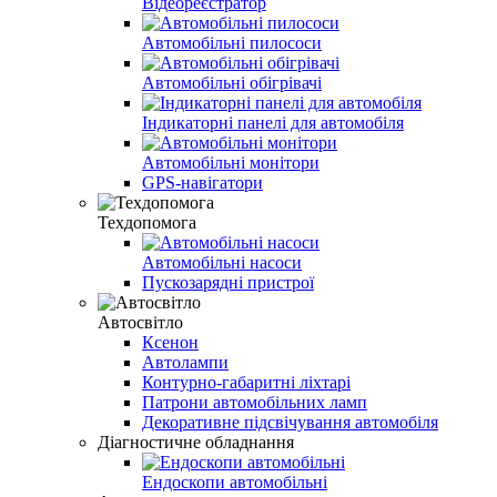
Відеореєстратор
Автомобільні пилососи
Автомобільні обігрівачі
Індикаторні панелі для автомобіля
Автомобільні монітори
GPS-навігатори
Техдопомога
Автомобільні насоси
Пускозарядні пристрої
Автосвітло
Ксенон
Автолампи
Контурно-габаритні ліхтарі
Патрони автомобільних ламп
Декоративне підсвічування автомобіля
Діагностичне обладнання
Ендоскопи автомобільні