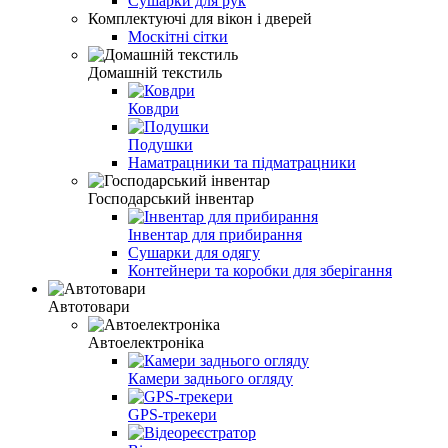
Сушарки для рук
Комплектуючі для вікон і дверей
Москітні сітки
Домашній текстиль
Ковдри
Подушки
Наматрацники та підматрацники
Господарський інвентар
Інвентар для прибирання
Сушарки для одягу
Контейнери та коробки для зберігання
Автотовари
Автоелектроніка
Камери заднього огляду
GPS-трекери