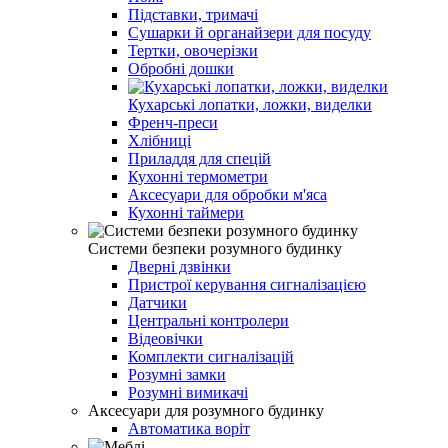
Підставки, тримачі
Сушарки й органайзери для посуду
Тертки, овочерізки
Обробні дошки
Кухарські лопатки, ложки, виделки
Френч-преси
Хлібниці
Приладдя для спецій
Кухонні термометри
Аксесуари для обробки м'яса
Кухонні таймери
Системи безпеки розумного будинку
Дверні дзвінки
Пристрої керування сигналізацією
Датчики
Центральні контролери
Відеовічки
Комплекти сигналізацій
Розумні замки
Розумні вимикачі
Аксесуари для розумного будинку
Автоматика воріт