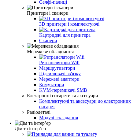
Селфі-палиці
Принтери і сканери
3D принтери і комплектуючі
Картриджі для принтера
Сканери
Мережеве обладнання
Ретранслятори Wifi
Маршрутизатори
Підсилювачі зв'язку
Мережеві адаптери
Комутатори
KVM-перемикачі SMB
Електронні сигарети та аксесуари
Комплектуючі та аксесуари до електронних
сигарет
Радіодеталі
Модулі, складання
Дім та інтерʼєр