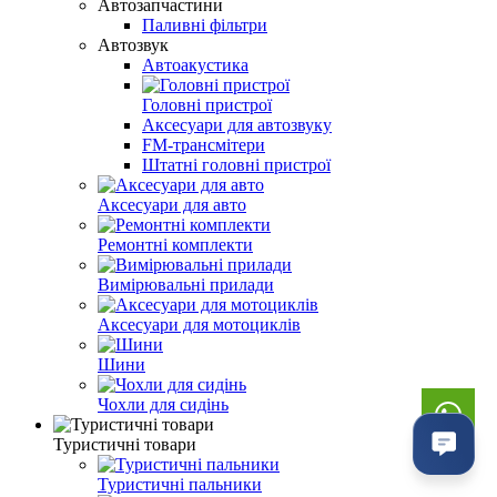
Автозапчастини
Паливні фільтри
Автозвук
Автоакустика
Головні пристрої
Аксесуари для автозвуку
FM-трансмітери
Штатні головні пристрої
Аксесуари для авто
Ремонтні комплекти
Вимірювальні прилади
Аксесуари для мотоциклів
Шини
Чохли для сидінь
Туристичні товари
Туристичні пальники