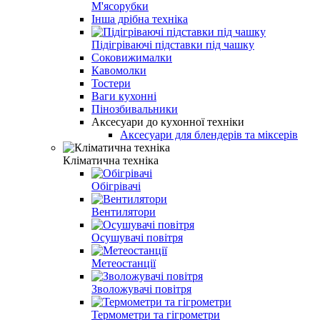
М'ясорубки
Інша дрібна техніка
Підігріваючі підставки під чашку
Соковижималки
Кавомолки
Тостери
Ваги кухонні
Пінозбивальники
Аксесуари до кухонної техніки
Аксесуари для блендерів та міксерів
Кліматична техніка
Обігрівачі
Вентилятори
Осушувачі повітря
Метеостанції
Зволожувачі повітря
Термометри та гігрометри