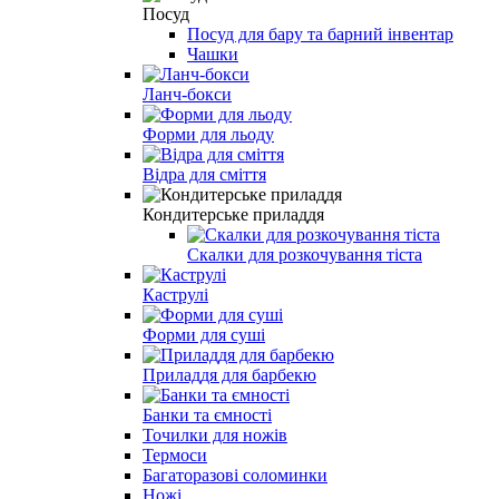
Посуд
Посуд для бару та барний інвентар
Чашки
Ланч-бокси
Форми для льоду
Відра для сміття
Кондитерське приладдя
Скалки для розкочування тіста
Каструлі
Форми для суші
Приладдя для барбекю
Банки та ємності
Точилки для ножів
Термоси
Багаторазові соломинки
Ножі