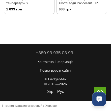
температури з
якості води Pancellent TDS PH
калібрувальним розчином pH
EC Temperature 4 в 1
1 099 грн
699 грн
7,0
+380 93 935 03 93
Контактна інформація
Повна версія сайту
© Gadget-Mix
© 2016—2026
Укр
Рус
Інтернет-магазин створений з Хорошоп