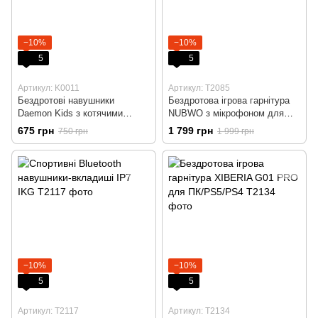
−10%
−10%
5
5
Артикул: K0011
Артикул: T2085
Бездротові навушники
Бездротова ігрова гарнітура
Daemon Kids з котячими
NUBWO з мікрофоном для
вушками Bluetooth
PS4\PS5\ПК
675 грн
1 799 грн
750 грн
1 999 грн
−10%
−10%
5
5
Артикул: T2117
Артикул: T2134