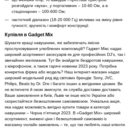
розгойдати «вуха», у портативних – 10-60 Ом, а в
стаціонарних – 100-600 Ом;
частотний діапазон (18-20 000 Гц) впливає на зміну рівня
гучності; зручність і комфорт конструкції.
Купівля в Gadget Mix
Шукаєте кращі навушники, які забезпечать якісне
прослуховування улюблених композицій? Гаджет Мікс надає
широкий асортимент аксесуарів як для професійних DJ's, так і
звичайних меломанів. Тут Ви знайдете бездротові навушники,
з мікрофоном, а також гарячі новинки 2023 року. Потрібна
конкретна фірма або модель? Наш інтернет-магазин надає
широкий модельний ряд від світових брендів: Sony, JVC,
Philips, Beats by Dr. Dre і багато інших а вигідними цінами. Ви
не встигнете й оком змигнути, як служба доставки доставить
Ваше замовлення в Київ, Львів чи інше місто України або
скористайтеся безкоштовним самовивозом. Унікальна акція,
яка надає можливість вигідно купити товари в категорії
навушники – Чорна п'ятниця 2023. В «Gadget Mix» широкий
асортимент, знижені ціни і безкоштовний самовивіз із
магазину онлайн замовлень – те, що так люблять наші клієнти.