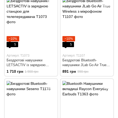
−10%
−10%
5
5
Артикул: T1073
Артикул: T1107
Бездротові навушники
Бездротові Bluetooth-
LETSACTIV із зарядною
навушники JLab Go Air True
станцією для телепередавача
Wireless з мікрофоном
1 710 грн
891 грн
1 900 грн
990 грн