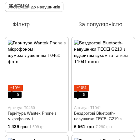
Аксесуари до навушників
Фільтр
За популярністю
−10%
−10%
5
5
Артикул: T0460
Артикул: T1041
Гарнітура Wantek Phone з
Бездротові Bluetooth-
мікрофоном і
навушники TECEi G219 з
шумозаглушенням
відкритим вухом та гачком
1 439 грн
6 561 грн
1 599 грн
7 290 грн