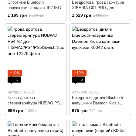
Спортивні Bluetooth
Бездротова ігрова гарнітура
навушники-вкладиші IP7 IKG
XIBERIA G01 PRO для
ПК/PS5/PS4
1 169 грн
1 529 грн
1 299 грн
1 699 грн
−10%
−10%
5
5
Артикул: T2375
Артикул: K0042
Ігрова дротова
Бездротові дитячі Bluetooth-
стереогарнітура NUBWO PS4
навушники Daemon Kids з
N7 для
котячими вушками
989 грн
675 грн
1 099 грн
750 грн
ПК/MAC/PS4/PS5/Switch/Xbox
one