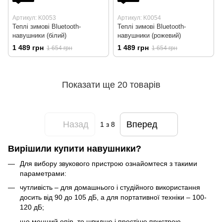
Артикул: K0053
Артикул: K0054
Теплі зимові Bluetooth-
Теплі зимові Bluetooth-
навушники (білий)
навушники (рожевий)
1 489 грн
1 489 грн
1 654 грн
1 654 грн
Показати ще 20 товарів
Назад
Вперед
1
з 8
Вирішили купити навушники?
Для вибору звукового пристрою ознайомтеся з такими
параметрами:
чутливість – для домашнього і студійного використання
досить від 90 до 105 дБ, а для портативної техніки – 100-
120 дБ;
що менший опір, то швидше і простіше пристрою