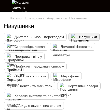
Каталог
Електроніка
Аудіотехніка
Навушники
Навушники
Диктофони, мовні перекладачі
Навушники
Стереопідсилювачі
Домашні кінотеатри
Програвачі вінілу
Приймачі і передавачі сигналу
Портативні колонки
Мікрофони
Музичні центри та магнітоли
Портативні плеєри
Караоке-системи та приставки
Аксесуари для акустичних систем