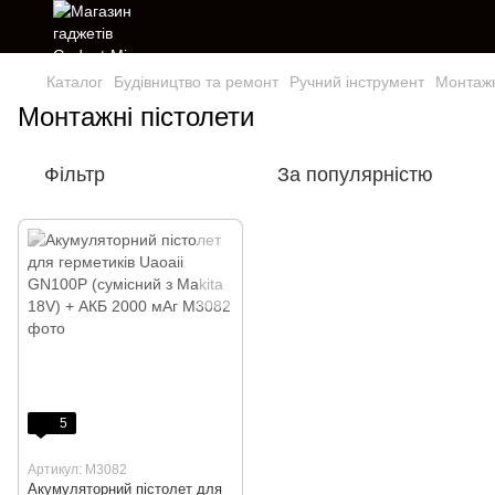
Каталог
Будівництво та ремонт
Ручний інструмент
Монтажн
Монтажні пістолети
Фільтр
За популярністю
5
Артикул: M3082
Акумуляторний пістолет для