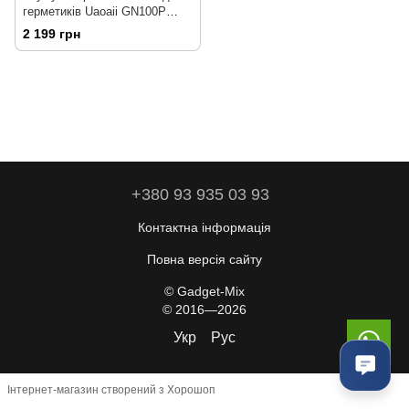
герметиків Uaoaii GN100P
(сумісний з Makita 18V) + АКБ
2 199 грн
2000 мАг
+380 93 935 03 93
Контактна інформація
Повна версія сайту
© Gadget-Mix
© 2016—2026
Укр
Рус
Інтернет-магазин створений з Хорошоп