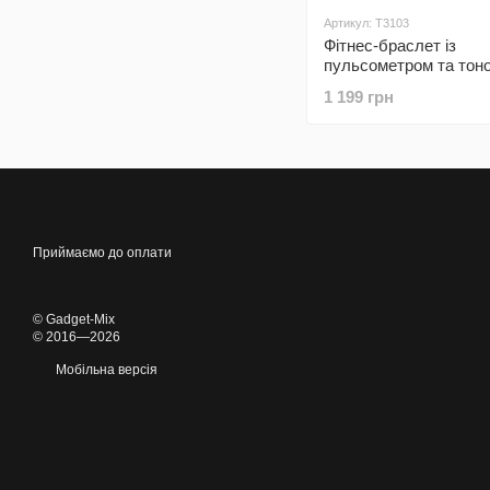
Артикул: T3103
Фітнес-браслет із
пульсометром та тон
вологозахист IP68, 17
1 199 грн
спортивних режимів
Приймаємо до оплати
© Gadget-Mix
© 2016—2026
Мобільна версія