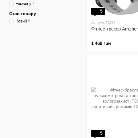
Focwony
1
5
Стан товару
Новий
6
Артикул: T2654
Фітнес-трекер Amzher
1 469 грн
5