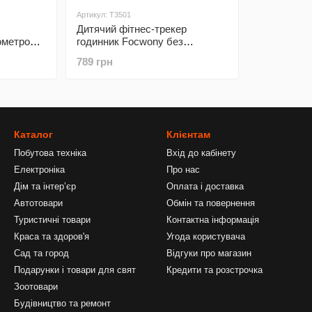
Артикул: T3501
Дитячий фітнес-трекер
ометром,
годинник Focwony без
Bluetooth зелений
789 грн
Каталог
Клієнтам
Побутова техніка
Вхід до кабінету
Електроніка
Про нас
Дім та інтерʼєр
Оплата і доставка
Автотовари
Обмін та повернення
Туристичні товари
Контактна інформація
Краса та здоров'я
Угода користувача
Сад та город
Відгуки про магазин
Подарунки і товари для свят
Кредити та розстрочка
Зоотовари
Будівництво та ремонт