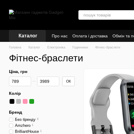
Перейти до основного контенту
Каталог
Про нас
Оплата і доставка
Обмін та 
Головна
Каталог
Електроніка
Годинники
Фітнес-браслети
Фітнес-браслети
Ціна, грн
Від Ціна, грн
До Ціна, грн
ОК
Колір
Бренд
Без бренду
3
Amzhero
1
BrilliantHouse
1