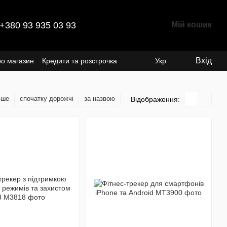
+380 93 935 03 93
Мій кошик
Вхід
ро магазин
Кредити та розстрочка
Укр
вше
спочатку дорожчі
за назвою
Відображення: