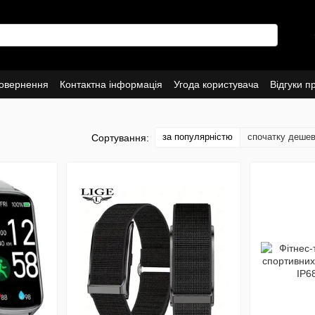
повернення
Контактна інформація
Угода користувача
Відгуки п
за популярністю
спочатку деше
Сортування: