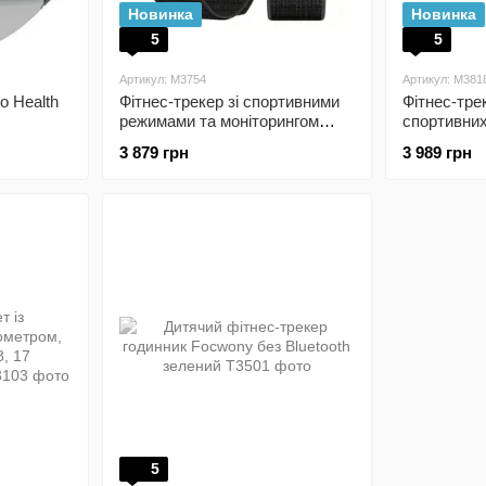
Новинка
Новинка
5
5
Артикул: M3754
Артикул: M381
o Health
Фітнес-трекер зі спортивними
Фітнес-тре
режимами та моніторингом
спортивних
здоров’я
захистом I
3 879 грн
3 989 грн
5