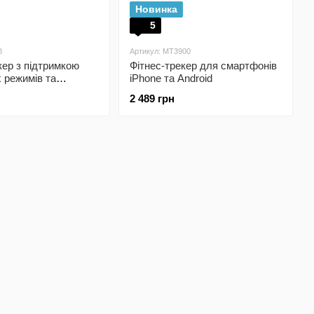
Новинка
5
8
Артикул: MT3900
кер з підтримкою
Фітнес-трекер для смартфонів
 режимів та
iPhone та Android
P68
2 489 грн