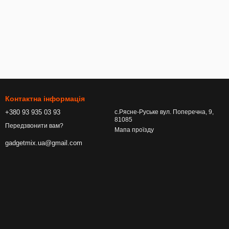
Контактна інформація
+380 93 935 03 93
с.Рясне-Руське вул. Поперечна, 9,
81085
Передзвонити вам?
Мапа проїзду
gadgetmix.ua@gmail.com