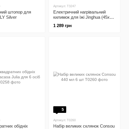
8
Артикул: T3247
ний штопор для
Електричний нагрівальний
LY Silver
килимок для їжі Jinghua (45х32
см) рулонний Blue
1 289 грн
5
8
Артикул: T0260
ратних обідніх
Набір великих склянок Consou