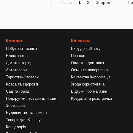
Назад
1
2
Вперед
По
Каталог
Клієнтам
Побутова техніка
Вхід до кабінету
Електроніка
Про нас
Дім та інтерʼєр
Оплата і доставка
Автотовари
Обмін та повернення
Туристичні товари
Контактна інформація
Краса та здоров'я
Угода користувача
Сад та город
Відгуки про магазин
Подарунки і товари для свят
Кредити та розстрочка
Зоотовари
Будівництво та ремонт
Товари для бізнесу
Канцелярія