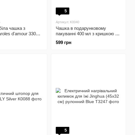
5
5
Артикул: K0040
біла чашка з
Чашка в подарунковому
roles d'amour 330
пакуванні 400 мл з кришкою та
ложкою
599 грн
5