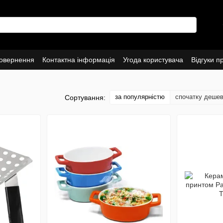
повернення
Контактна інформація
Угода користувача
Відгуки п
за популярністю
спочатку деше
Сортування: