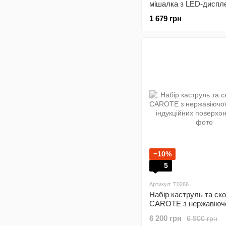
мішалка з LED-диспл
температури
1 679 грн
−10%
5
Артикул: T0266
Набір каструль та ск
CAROTE з нержавіючо
для індукційних пове
6 200 грн
6 900 грн