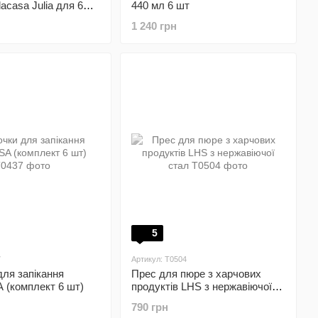
acasa Julia для 6
440 мл 6 шт
1 240 грн
5
7
Артикул: T0504
ля запікання
Прес для пюре з харчових
(комплект 6 шт)
продуктів LHS з нержавіючої
стал
790 грн