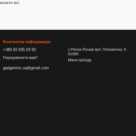
казати всі
Контактна інформація
+380 93 935 03 93
с.Рясне-Руське вул. Поперечна, 9,
81085
Передзвонити вам?
Мапа проїзду
gadgetmix.ua@gmail.com