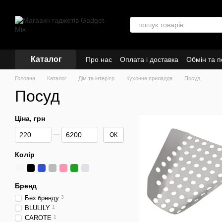
Перейти до основного контенту
Каталог
Про нас
Оплата і доставка
Обмін та 
Головна
Каталог
Дім та інтерʼєр
Кухонне приладдя
Посуд
Посуд
Ціна, грн
Від Ціна, грн
До Ціна, грн
ОК
Колір
Бренд
Без бренду
3
BLULILY
1
CAROTE
1