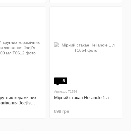
5
2
Артикул: T1654
круглих керамічних
Мірний стакан Heilanole 1 л
пікання Joeji's
0 мл
899 грн