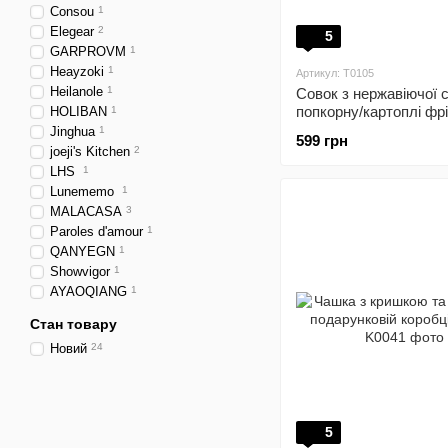
Consou
1
Elegear
2
5
GARPROVM
1
Heayzoki
1
Артикул: T0105
Heilanole
1
Совок з нержавіючої 
попкорну/картоплі фрі
HOLIBAN
1
Jinghua
1
599 грн
joeji's Kitchen
2
LHS
1
Lunememo
1
MALACASA
3
Paroles d'amour
1
QANYEGN
1
Showvigor
1
AYAOQIANG
1
Стан товару
Новий
24
5