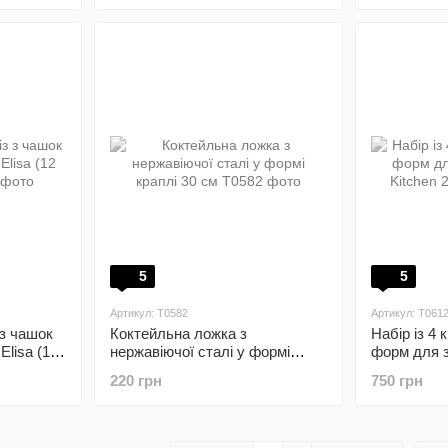
5
5
Артикул: T0582
Артикул: T061
з чашок
Коктейльна ложка з
Набір із 4 
Elisa (12
нержавіючої сталі у формі
форм для за
краплі 30 см
Kitchen 20
220 грн
750 грн