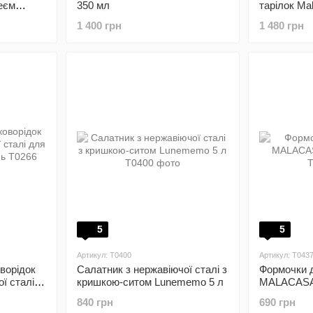
еєм
350 мл
тарілок Mal
осіб
1 400 грн
1 480 грн
5
5
Артикул: T0400
Артикул: T043
оворідок
Салатник з нержавіючої сталі з
Формочки д
ї сталі
кришкою-ситом Lunememo 5 л
MALACASA 
рхонь
840 грн
690 грн