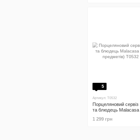
5
Артикул: T0532
Порцеляновий сервіз 
та блюдець Malacasa 
предметів)
1 299 грн