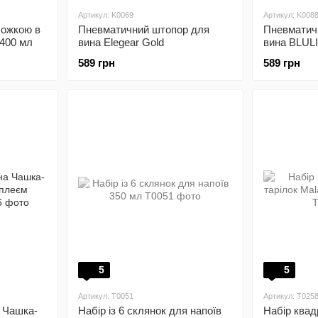
Артикул: K0069
Артикул: K008
ложкою в
Пневматичний штопор для
Пневматич
 400 мл
вина Elegear Gold
вина BLULI
589 грн
589 грн
5
5
Артикул: T0051
Артикул: T025
 Чашка-
Набір із 6 склянок для напоїв
Набір квад