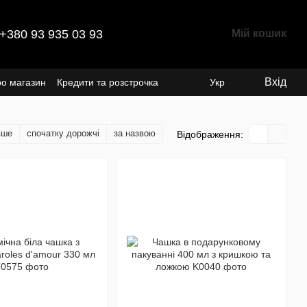
+380 93 935 03 93
Мій кошик
Вхід
ро магазин
Кредити та розстрочка
Укр
вше
спочатку дорожчі
за назвою
Відображення: