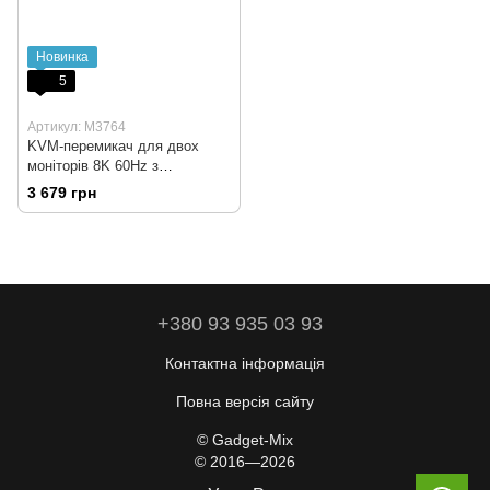
Новинка
5
Артикул: M3764
KVM-перемикач для двох
моніторів 8K 60Hz з
підтримкою USB 3.0
3 679 грн
+380 93 935 03 93
Контактна інформація
Повна версія сайту
© Gadget-Mix
© 2016—2026