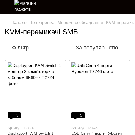
Каталог
Електроніка
Мережеве обладнання
KVM-перемика
KVM-перемикачі SMB
Фільтр
За популярністю
5
5
Артикул: T2724
Артикул: T2746
Displayport KVM Switch 1
USB Світч 4 порти Rybozen