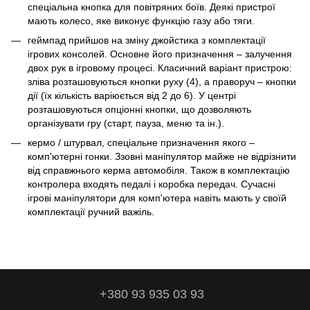
спеціальна кнопка для повітряних боїв. Деякі пристрої
мають колесо, яке виконує функцію газу або тяги.
геймпад прийшов на зміну джойстика з комплектації
ігрових консолей. Основне його призначення – залучення
двох рук в ігровому процесі. Класичний варіант пристрою:
зліва розташовуються кнопки руху (4), а праворуч – кнопки
дії (їх кількість варіюється від 2 до 6). У центрі
розташовуються опціонні кнопки, що дозволяють
організувати гру (старт, пауза, меню та ін.).
кермо / штурвал, спеціальне призначення якого –
комп'ютерні гонки. Ззовні маніпулятор майже не відрізнити
від справжнього керма автомобіля. Також в комплектацію
контролера входять педалі і коробка передач. Сучасні
ігрові маніпулятори для комп'ютера навіть мають у своїй
комплектації ручний важіль.
+380 93 935 03 93