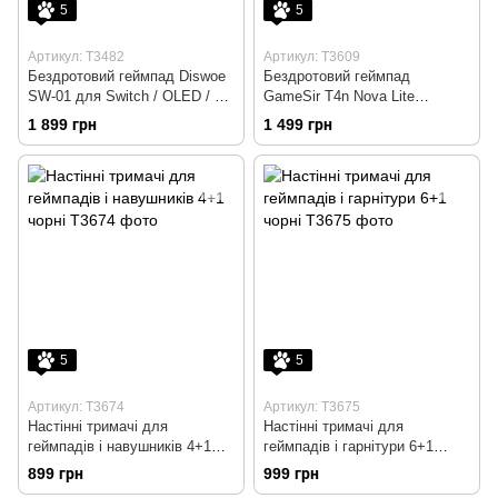
5
5
Артикул: T3482
Артикул: T3609
Бездротовий геймпад Diswoe
Бездротовий геймпад
SW-01 для Switch / OLED / PC
GameSir T4n Nova Lite
з датчиками Холла (Black)
Bluetooth / 2.4GHz / USB-C
1 899 грн
1 499 грн
Синій
5
5
Артикул: T3674
Артикул: T3675
Настінні тримачі для
Настінні тримачі для
геймпадів і навушників 4+1
геймпадів і гарнітури 6+1
чорні
чорні
899 грн
999 грн