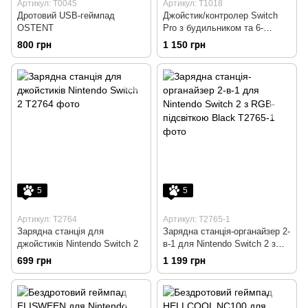
Артикул: T0045
Артикул: T1018
Дротовий USB-геймпад
Джойстик/контролер Switch
OSTENT
Pro з будильником та 6-
осьовим гіроскопом для
800 грн
1 150 грн
Nintendo Switch/OLED/Lite
5
5
Артикул: T2764
Артикул: T2765-1
Зарядна станція для
Зарядна станція-органайзер 2-
джойстиків Nintendo Switch 2
в-1 для Nintendo Switch 2 з
RGB-підсвіткою Black
699 грн
1 199 грн