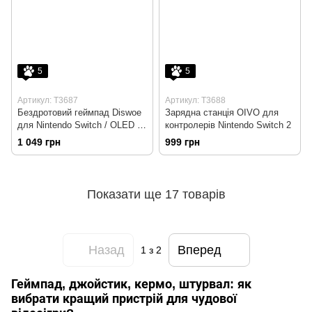
5
5
Артикул: T3687
Артикул: T3688
Бездротовий геймпад Diswoe
Зарядна станція OIVO для
для Nintendo Switch / OLED /
контролерів Nintendo Switch 2
Lite
1 049 грн
999 грн
Показати ще 17 товарів
Назад
Вперед
1
з 2
Геймпад, джойстик, кермо, штурвал: як
вибрати кращий пристрій для чудової