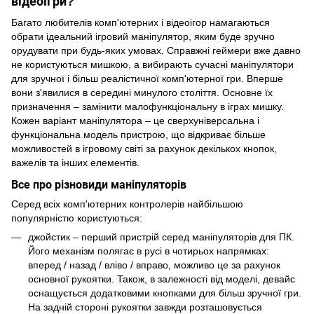
відеоігри?
Багато любителів комп'ютерних і відеоігор намагаються
обрати ідеальний ігровий маніпулятор, яким буде зручно
орудувати при будь-яких умовах. Справжні геймери вже давно
не користуються мишкою, а вибирають сучасні маніпулятори
для зручної і більш реалістичної комп'ютерної гри. Вперше
вони з'явилися в середині минулого століття. Основне їх
призначення – замінити малофункціональну в іграх мишку.
Кожен варіант маніпулятора – це сверхуніверсальна і
функціональна модель пристрою, що відкриває більше
можливостей в ігровому світі за рахунок декількох кнопок,
важелів та інших елементів.
Все про різновиди маніпуляторів
Серед всіх комп'ютерних контролерів найбільшою
популярністю користуються:
джойстик – перший пристрій серед маніпуляторів для ПК.
Його механізм полягає в русі в чотирьох напрямках:
вперед / назад / вліво / вправо, можливо це за рахунок
основної рукоятки. Також, в залежності від моделі, девайс
оснащується додатковими кнопками для більш зручної гри.
На задній стороні рукоятки завжди розташовується