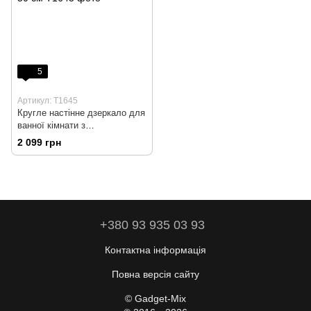
5
Артикул: T1645
Кругле настінне дзеркало для
ванної кімнати з
підсвічуванням MYGIIVOVO
2 099 грн
50 см
+380 93 935 03 93
Контактна інформація
Повна версія сайту
© Gadget-Mix