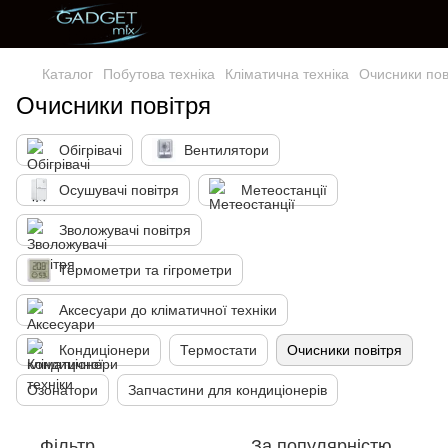
Каталог
Побутова техніка
Кліматична техніка
Очисники пов
Очисники повітря
Обігрівачі
Вентилятори
Осушувачі повітря
Метеостанції
Зволожувачі повітря
Термометри та гігрометри
Аксесуари до кліматичної техніки
Кондиціонери
Термостати
Очисники повітря
Озонатори
Запчастини для кондиціонерів
Фільтр
За популярністю