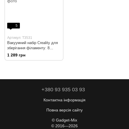
5
Артикул: T3531
Вакуумний набір Creality для
зберігання філаменту: 8
пакетів 40х40 см та
1 289 грн
електричний насос
+380 93 935 03 93
Контактна інформація
Повна версія сайту
© Gadget-Mix
© 2016—2026