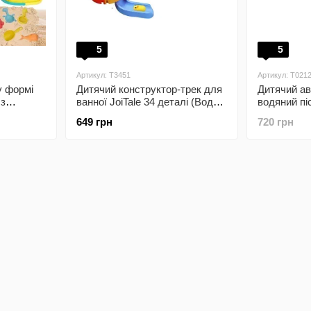
5
5
Артикул: T3451
Артикул: T021
у формі
Дитячий конструктор-трек для
Дитячий а
 з
ванної JoiTale 34 деталі (Водна
водяний пі
ля піску
гірка)
649 грн
720 грн