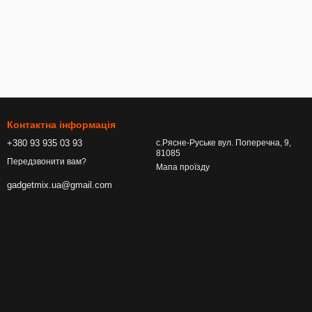
Контактна інформація
+380 93 935 03 93
с.Рясне-Руське вул. Поперечна, 9,
81085
Передзвонити вам?
Мапа проїзду
gadgetmix.ua@gmail.com