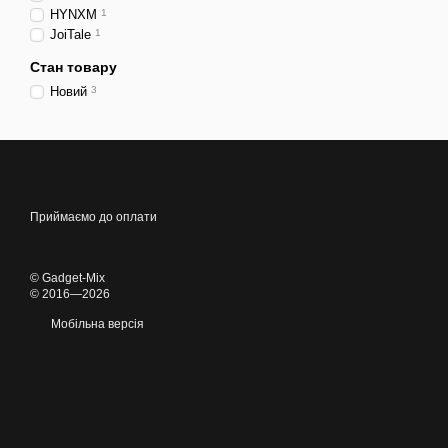
HYNXM
1
JoiTale
1
Стан товару
Новий
3
Приймаємо до оплати
© Gadget-Mix
© 2016—2026
Мобільна версія