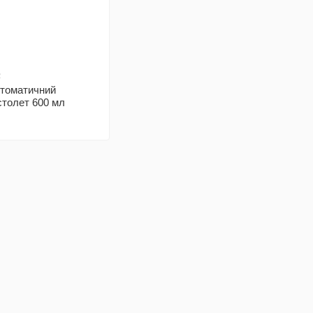
2
втоматичний
столет 600 мл