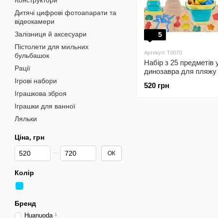
Конструктори
Дитячі цифрові фотоапарати та
відеокамери
Залізниця й аксесуари
5
Пістолети для мильних
Артикул: T0070
бульбашок
Набір з 25 предметів 
Рації
динозавра для пляжу
силіконовим відром д
Ігрові набори
520 грн
Іграшкова зброя
Іграшки для ванної
Ляльки
Ціна, грн
Від Ціна, грн
До Ціна, грн
ОК
Колір
Бренд
Huanuoda
1