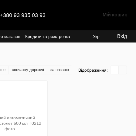
+380 93 935 03 93
Мій кошик
Вхід
ро магазин
Кредити та розстрочка
Укр
вше
спочатку дорожчі
за назвою
Відображення: