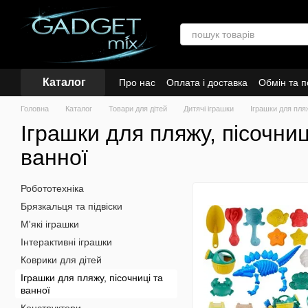
Перейти до основного контенту
Каталог
Про нас
Оплата і доставка
Обмін та 
Головна
Каталог
Товари для дітей
Дитячі іграшки
Іграшки для пляж
Іграшки для пляжу, пісочниц
ванної
Робототехніка
Брязкальця та підвіски
М'які іграшки
Інтерактивні іграшки
Коврики для дітей
Іграшки для пляжу, пісочниці та
ванної