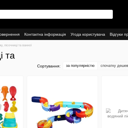
повернення
Контактна інформація
Угода користувача
Відгуки п
у, пісочниці та ванної
і та
за популярністю
спочатку деше
Сортування: