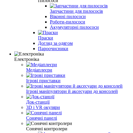
Пилососи
Запчастини для пилососів
Віконні пилососи
Роботи-пилососи
Акумуляторні пилососи
Праски
Догляд за одягом
Пароочисники
Електроніка
Медіаплеєри
Ігрові приставки
Ігрові маніпулятори й аксесуари до консолей
Док-станції
3D і VR окуляри
Сонячні панелі
Сонячні контролери