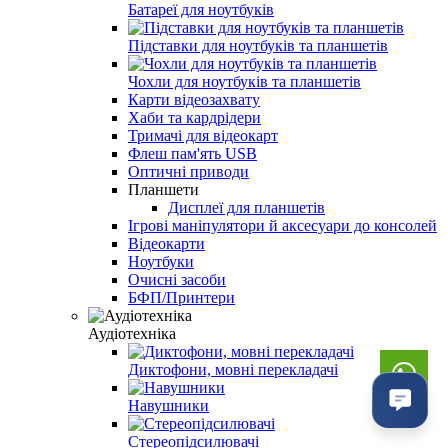
Батареї для ноутбуків
Підставки для ноутбуків та планшетів
Чохли для ноутбуків та планшетів
Карти відеозахвату
Хаби та кардрідери
Тримачі для відеокарт
Флеш пам'ять USB
Оптичні приводи
Планшети
Дисплеї для планшетів
Ігрові маніпулятори й аксесуари до консолей
Відеокарти
Ноутбуки
Очисні засоби
БФП/Принтери
Аудіотехніка
Диктофони, мовні перекладачі
Навушники
Стереопідсилювачі