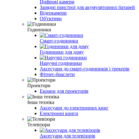
Цифрові камери
Зарядні пристрої для акумуляторних батарей
Відеокамери
Об'єктиви
Годинники
Смарт-годинники
Годинники для дому
Наручні годинники
Аксесуари до смарт-годинників і трекерів
Фітнес-браслети
Проектори
Екрани для проекторів
Інша техніка
Аксесуари до електронних книг
Електронні книги
Телевізори
Аксесуари для телевізорів