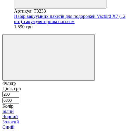
Артикул: T3233
Набір вакуумних пакетів для подорожей Vacbird X7 (12
шт.) з акумуляторним насосом
1 590 грн
Фільтр
Ціна, грн
Колір
Білий
Чорний
Золотий
Синій