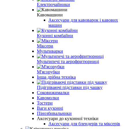
Електрочайники
Кавомашини
Аксесуари для кавоварок і кавових
машин
Кухонні комбайни
Міксери
Мультиварки
Мультипечі та аерофритюрниці
М'ясорубки
Інша дрібна техніка
Підігріваючі підставки під чашку
Соковижималки
Кавомолки
Тостери
Ваги кухонні
Пінозбивальники
Аксесуари до кухонної техніки
Аксесуари для блендерів та міксерів