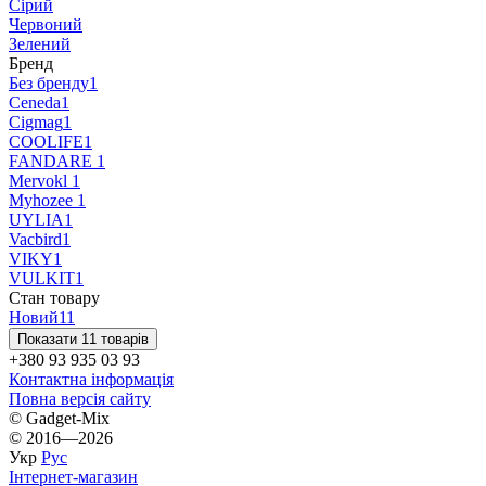
Сірий
Червоний
Зелений
Бренд
Без бренду
1
Ceneda
1
Cigmag
1
COOLIFE
1
FANDARE
1
Mervokl
1
Myhozee
1
UYLIA
1
Vacbird
1
VIKY
1
VULKIT
1
Стан товару
Новий
11
Показати 11 товарів
+380 93 935 03 93
Контактна інформація
Повна версія сайту
© Gadget-Mix
© 2016—2026
Укр
Рус
Інтернет-магазин