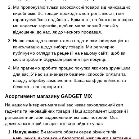
Ми пропонуємо тільки високоякісні товари від найкращих
виробників. Всі товари проходять контроль якості, і ми
гарантуємо їхню надійність. Крім того, на багатьох товарах
ми надаємо гарантію, щоб ви мали повний спокій у
відношенні до нас, як до чесного продавця.
Наша команда завжди готова надати вам інформацію та
консультацію щодо вибору товарів. Ми регулярно
публікуємо огляди та рецензії на нашому сайті, щоб ви
могли зробити обдумані рішення при покупці.
Ми прагнемо зробити процес покупки якомога зручнішим
для вас. У нас ви знайдете безпечні способи оплати та
швидку обробку замовлення. Ваша конфіденційність та
безпека - наш пріоритет.
Асортимент магазину
GADGET MIX
На нашому інтернет-магазині вас чекає захоплюючий світ
гаджетів та інноваційних товарів. Наш асортимент широкий і
різноманітний, аби задовольнити всі ваші потреби. Ось
декілька категорій товарів, які ви знайдете у нас:
Навушники:
Ви можете обрати серед різних типів
навушників, включаючи бездротові, навушники з активним