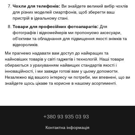
Чохли для телефонів:
Ви знайдете великий вибір чохлів
для різних моделей смартфонів, щоб зберегти ваш
пристрій в ідеальному стані.
Товари для професійних фотоапаратів:
Для
фотографів і відеомейкерів ми пропонуємо аксесуари,
об'єктиви та обладнання для підвищення якості знімків та
відеороликів.
Ми прагнемо надавати вам доступ до найкращих та
найновіших товарів у світі гаджетів і технологій. Наші товари
обираються з урахуванням найвищих стандартів якості і
інноваційності, і ми завжди готові вам у цьому допомогти.
Незалежно від вашого інтересу чи потреби, ми впевнені, що ви
знайдете щось цікаве та корисне в нашому асортименті.
+380 93 935 03 93
Контактна інформація