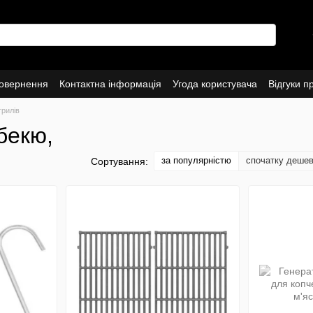
повернення
Контактна інформація
Угода користувача
Відгуки п
грилів
бекю,
за популярністю
спочатку деше
Сортування: