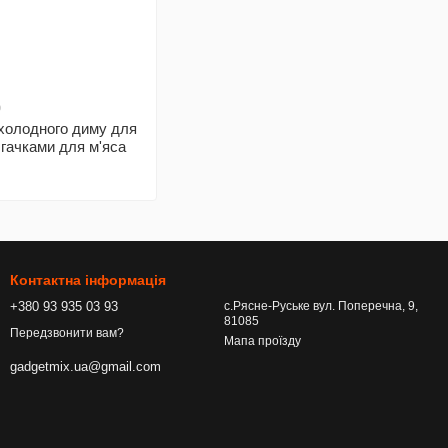
9
холодного диму для
 гачками для м'яса
Контактна інформація
+380 93 935 03 93
с.Рясне-Руське вул. Поперечна, 9,
81085
Передзвонити вам?
Мапа проїзду
gadgetmix.ua@gmail.com