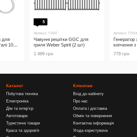
5
Артикул: T1647
Артикул: T291
в для
Чавунні решітки GGC для
Генератор 
талі 10
гриля Weber Spirit (2 шт)
копчення з
1 499 грн
779 грн
Каталог
Клієнтам
Побутова техніка
Вхід до кабінету
Електроніка
Про нас
Дім та інтерʼєр
Оплата і доставка
Автотовари
Обмін та повернення
Туристичні товари
Контактна інформація
Краса та здоров'я
Угода користувача