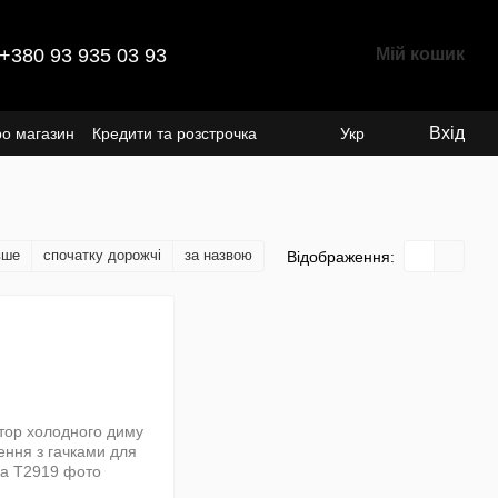
+380 93 935 03 93
Мій кошик
Вхід
ро магазин
Кредити та розстрочка
Укр
вше
спочатку дорожчі
за назвою
Відображення: