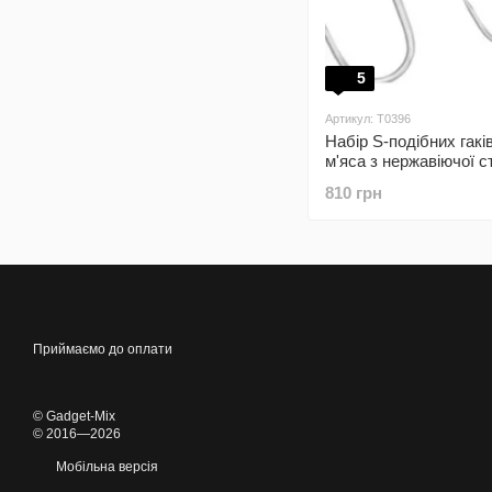
5
Артикул: T0396
Набір S-подібних гакі
м'яса з нержавіючої с
шт
810 грн
Приймаємо до оплати
© Gadget-Mix
© 2016—2026
Мобільна версія