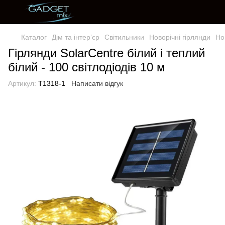
Каталог
Дім та інтерʼєр
Світильники
Новорічні гірлянди
Но
Гірлянди SolarCentre білий і теплий
білий - 100 світлодіодів 10 м
Артикул:
T1318-1
Написати відгук