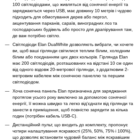
100 світлодіодами, що живляться від сонячної енергії та
заряджаються через USB, має довжину 10 метрів і чудово
підходить для обмотування дерев або пергол,
акцентування парканів, сараїв, виноградних лоз та
господарських будівель або просто для драпірування там,
де вам потрібно світло.
Світлодіоди Elan DualWhite дозволяють вибрати, чи хочете
ви, щоб ваші гірлянди світилися теплим білим, холодним
білим або поєднанням цих двох кольорів. Гірлянда Elan
має 200 світлодіодів, розташованих на відстані 10 см один
від одного вздовж 20-метрової гірлянди, з додатковим 2-
метровим кабелем між сонячною панеллю та першим
світлодіодом.
Хоча сонячна панель Elan призначена для заряджання
протягом усього року виключно за допомогою сонячної
енергії, її можна швидко та легко від'єднати від гірлянди та
занести в приміщення, щоб повністю зарядити за кілька
годин (потрібен кабель USB-C).
Дистанційний пульт, що входить до комплекту, пропонує
чотири налаштування яскравості (25%, 50%, 75% і 100%),
що дозволяє встановити чудовий баланс між яскравішим