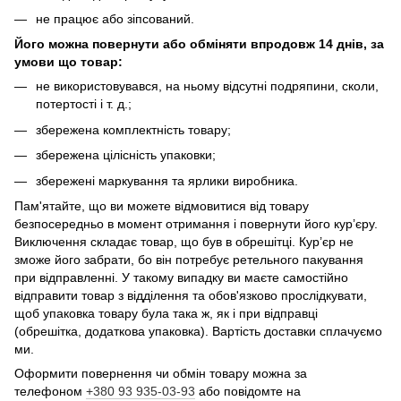
не працює або зіпсований.
Його можна повернути або обміняти впродовж
14 днів, за
умови що товар:
не використовувався, на ньому відсутні подряпини, сколи,
потертості і т. д.;
збережена комплектність товару;
збережена цілісність упаковки;
збережені маркування та ярлики виробника.
Пам'ятайте, що ви можете відмовитися від товару
безпосередньо в момент отримання і повернути його кур’єру.
Виключення складає товар, що був в обрешітці. Кур’єр не
зможе його забрати, бо він потребує ретельного пакування
при відправленні. У такому випадку ви маєте самостійно
відправити товар з відділення та обов'язково прослідкувати,
щоб упаковка товару була така ж, як і при відправці
(обрешітка, додаткова упаковка). Вартість доставки сплачуємо
ми.
Оформити повернення чи обмін товару можна за
телефоном
+380 93 935-03-93
або повідомте на