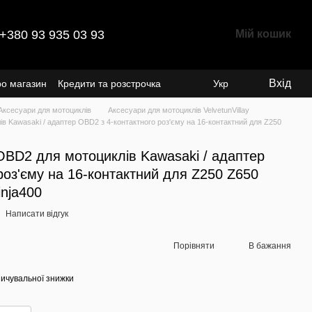
+380 93 935 03 93
Мій кошик
Вхід
ро магазин
Кредити та розстрочка
Укр
Аксесуари для мотоциклів
Аксесуари для мотоциклів VelvetunVillay
в Kawasaki / адаптер OBD2 з 4-контактного роз'єму на 16-контактний для Z250
OBD2 для мотоциклів Kawasaki / адаптер
роз'єму на 16-контактний для Z250 Z650
nja400
Написати відгук
Порівняти
В бажання
ичувальної знижки