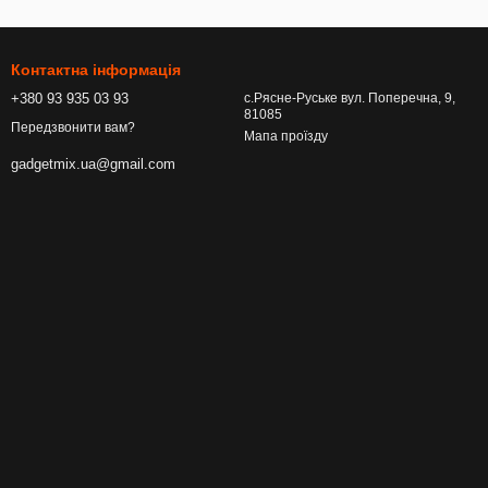
Контактна інформація
+380 93 935 03 93
с.Рясне-Руське вул. Поперечна, 9,
81085
Передзвонити вам?
Мапа проїзду
gadgetmix.ua@gmail.com