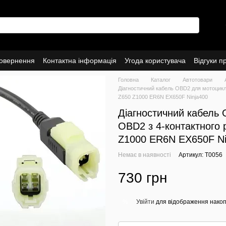
повернення
Контактна інформація
Угода користувача
Відгуки п
Головна
Каталог
Автотовари
Діагностичний кабель OBD2 для мотоциклі
Z650 Z1000 ER6N EX650F Ninja400
Діагностичний кабель 
OBD2 з 4-контактного 
Z1000 ER6N EX650F Ni
Немає в наявності
Артикул: T0056
730 грн
Увійти
для відображення накоп
%