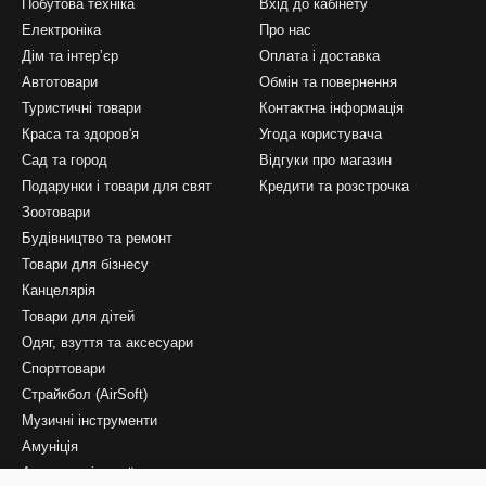
Побутова техніка
Вхід до кабінету
Електроніка
Про нас
Дім та інтерʼєр
Оплата і доставка
Автотовари
Обмін та повернення
Туристичні товари
Контактна інформація
Краса та здоров'я
Угода користувача
Сад та город
Відгуки про магазин
Подарунки і товари для свят
Кредити та розстрочка
Зоотовари
Будівництво та ремонт
Товари для бізнесу
Канцелярія
Товари для дітей
Одяг, взуття та аксесуари
Спорттовари
Страйкбол (AirSoft)
Музичні інструменти
Амуніція
Алкогольні напої та продукти