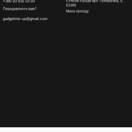
+380 93 935 03 93
с.Рясне-Руське вул. Поперечна, 9,
81085
Передзвонити вам?
Мапа проїзду
gadgetmix.ua@gmail.com