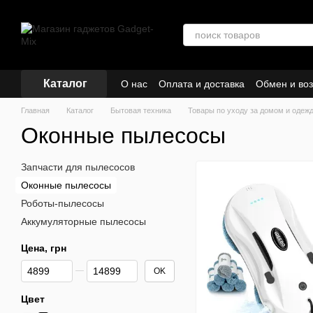
Перейти к основному контенту
Каталог
О нас
Оплата и доставка
Обмен и воз
Кредиты и рассрочка
Главная
Каталог
Бытовая техника
Товары по уходу за домом и одеж
Оконные пылесосы
Запчасти для пылесосов
Оконные пылесосы
Роботы-пылесосы
Аккумуляторные пылесосы
Цена, грн
От Цена, грн
До Цена, грн
OK
Цвет