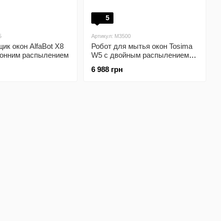
5
5
Артикул: M3500
ик окон AlfaBot X8
Робот для мытья окон Tosima
ронним распылением
W5 с двойным распылением
Black
6 988 грн