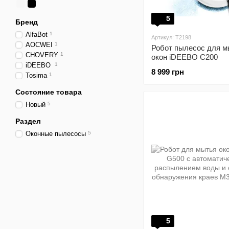
5
Бренд
AlfaBot
1
Артикул: T2198
AOCWEI
1
Робот пылесос для м
CHOVERY
1
окон iDEEBO C200
iDEEBO
1
8 999 грн
Tosima
1
Состояние товара
Новый
5
Раздел
Оконные пылесосы
5
5