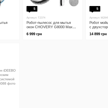
5
5
Артикул: T2374
Артикул: M284
ытья
Робот-пылесос для мытья
Робот мойщ
окон CHOVERY G8000 Max
с двухсто
5600 Па
6 999 грн
14 899 грн