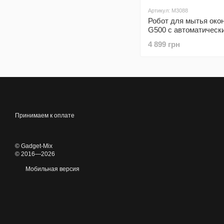
Артикул: M3088
Робот для мытья око
G500 с автоматическ
распылением воды и 
4 899 грн
обнаружения краев
Принимаем к оплате
© Gadget-Mix
© 2016—2026
Мобильная версия