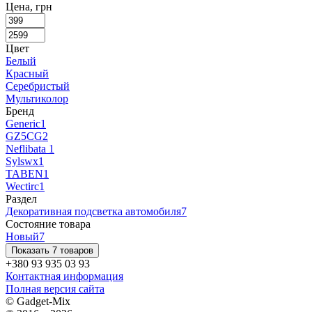
Цена, грн
Цвет
Белый
Красный
Серебристый
Мультиколор
Бренд
Generic
1
GZ5CG
2
Neflibata
1
Sylswx
1
TABEN
1
Wectirc
1
Раздел
Декоративная подсветка автомобиля
7
Состояние товара
Новый
7
Показать 7 товаров
+380 93 935 03 93
Контактная информация
Полная версия сайта
© Gadget-Mix