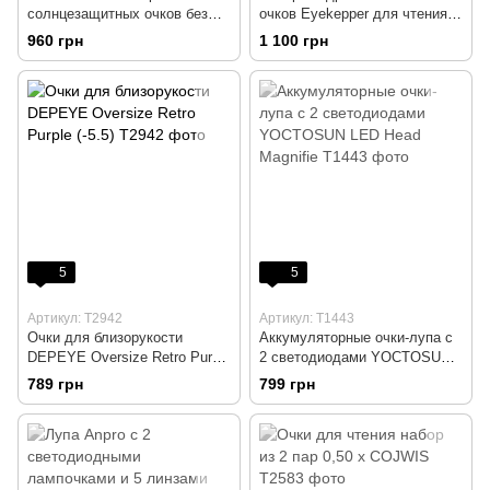
солнцезащитных очков без
очков Eyekepper для чтения с
оправы в форме сердца
увеличительным стеклом 2,75
960 грн
1 100 грн
х (6 шт)
5
5
Артикул: T2942
Артикул: T1443
Очки для близорукости
Аккумуляторные очки-лупа с
DEPEYE Oversize Retro Purple
2 светодиодами YOCTOSUN
(-5.5)
LED Head Magnifie
789 грн
799 грн