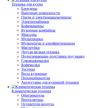
Техника для кухни
Блендеры
Варочные поверхности
Грили и электрошашлычницы
Электрочайники
Кофемашины
Кухонные комбайны
Миксеры
Мультиварки
Мультипечи и аэрофритюрницы
Мясорубки
Другая мелкая техника
Подогревающие подставки под чашку
Соковыжималки
Кофемолки
Тостеры
Весы кухонные
Пеноразбиватели
Аксессуары для кухонной техники
Климатическая техника
Обогреватели
Вентиляторы
Осушители воздуха