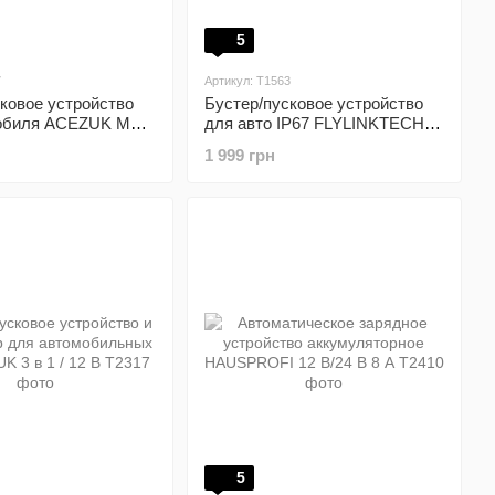
5
7
Артикул: T1563
ковое устройство
Бустер/пусковое устройство
обиля ACEZUK M01
для авто IP67 FLYLINKTECH
К-дисплеем
Jump Starter Power Bank 800 A
1 999 грн
13200 мАч
5