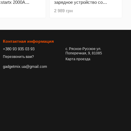
cstartx 2000A
зарядное устройство со
ля бензина до 7л и
встроенным компрессором
2 989 грн
4л
Fshyos 4000 А/8000 мАг
Контактная информация
+380 93 935 03 93
с. Рясное-Русское ул.
Поперечная, 9, 81085
Перезвонить вам?
Карта проезда
gadgetmix.ua@gmail.com