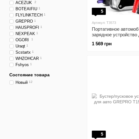
ACEZUK
2
BOTEAIFIU
1
5
FLYLINKTECH
1
GREPRO
1
Артикул: T3573
HAUSPROFI
1
Портативное автомоб
NEXPEAK
1
зарядное устройство
OGORI
1
аккумулятора/бустер
1 569 грн
WHZOHCAR 4000 A
Uraqt
1
Scstartx
1
WHZOHCAR
1
Fshyos
1
Состояние товара
Новый
12
5