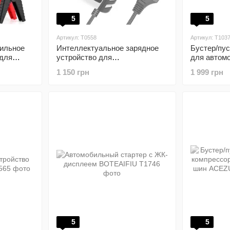
5
5
Артикул: T0558
Артикул: T103
ильное
Интеллектуальное зарядное
Бустер/пус
 для
устройство для
для автом
автомобильных
5000A с Ж
1 150 грн
1 999 грн
аккумуляторов URAQT 8A
12V/24V
5
5