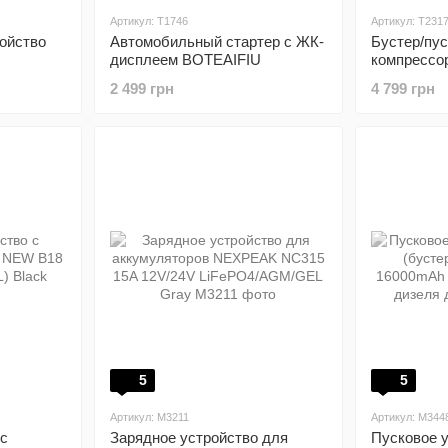
Артикул: T1746
Артикул: T231
ройство
Автомобильный стартер с ЖК-
Бустер/пус
дисплеем BOTEAIFIU
компрессо
автомоби
2 499 грн
4 799 грн
3 в 1 / 12 В
5
5
Артикул: M3211
Артикул: M344
 с
Зарядное устройство для
Пусковое у