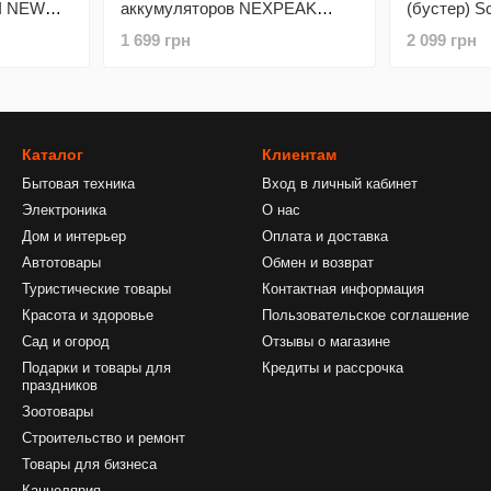
I NEW
аккумуляторов NEXPEAK
(бустер) S
.0L) Black
NC315 15A 12V/24V
16000mAh д
1 699 грн
2 099 грн
LiFePO4/AGM/GEL Gray
дизеля до 
Каталог
Клиентам
Бытовая техника
Вход в личный кабинет
Электроника
О нас
Дом и интерьер
Оплата и доставка
Автотовары
Обмен и возврат
Туристические товары
Контактная информация
Красота и здоровье
Пользовательское соглашение
Сад и огород
Отзывы о магазине
Подарки и товары для
Кредиты и рассрочка
праздников
Зоотовары
Строительство и ремонт
Товары для бизнеса
Канцелярия