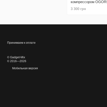
компрессором OGOR
B18 8000A (до 10.0L/8
3 300 грн
Принимаем к оплате
© Gadget-Mix
© 2016—2026
Мобильная версия