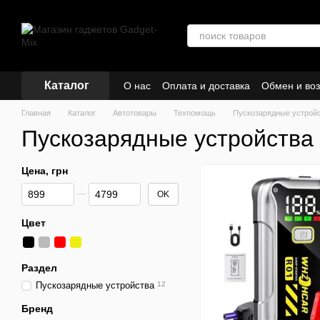
Перейти к основному контенту
Каталог
О нас
Оплата и доставка
Обмен и воз
Кредиты и рассрочка
Главная
Каталог
Автотовары
Техпомощь
Пускозарядные устрой
Пускозарядные устройства
Цена, грн
От Цена, грн
До Цена, грн
OK
Цвет
Раздел
Пускозарядные устройства
12
Бренд