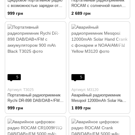
Цифровое портативное радио
Портативный радиоприемник
с возможностью зарядки от
ROCAM с солнечной панелью
сети и Bluetooth WOVTE DAB
и динамостанцией
999 грн
2 689 грн
5
5
Артикул: T3025
Артикул: M3120
Портативный радиоприемник
Аварийный радиоприемник
Rychi DR-898 DAB/DAB+/FM с
Mesqool 12000mAh Solar Hand
аккумулятором 900 mAh Black
Crank с фонарем и
999 грн
1 899 грн
NOAA/AM/FM Yellow