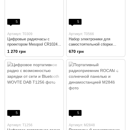
5
5
Артикул: T0309
Артикул: T0566
Цифровые радиочасы с
Набор электроники для
проектором Mesqool CR1024 и
самостоятельной сборки
портом зарядки Type C
радио/Bluetooth-динамиков
1 270 грн
670 грн
BritPick DIY
5
5
Артикул: T1256
Артикул: M2848