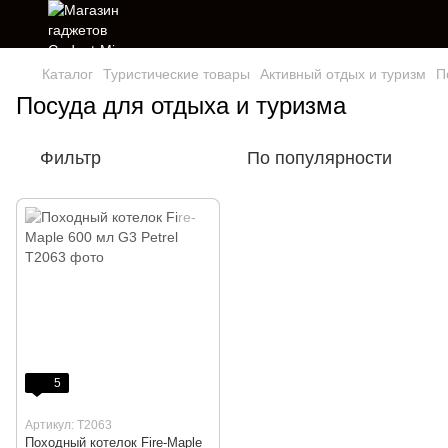
Каталог
Туристические товары
Активный отдых и туризм
П
Посуда для отдыха и туризма
Фильтр
По популярности
5
Артикул: T2063
Походный котелок Fire-Maple