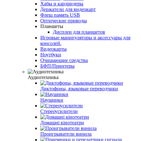
Хабы и кардридеры
Держатели для видеокарт
Флеш память USB
Оптические приводы
Планшеты
Дисплеи для планшетов
Игровые манипуляторы и аксессуары для
консолей.
Видеокарты
Ноутбуки
Очищающие средства
БФП/Принтеры
Аудиотехника
Диктофоны, языковые переводчики
Наушники
Стереоусилители
Домашні кінотеатри
Проигрыватели винила