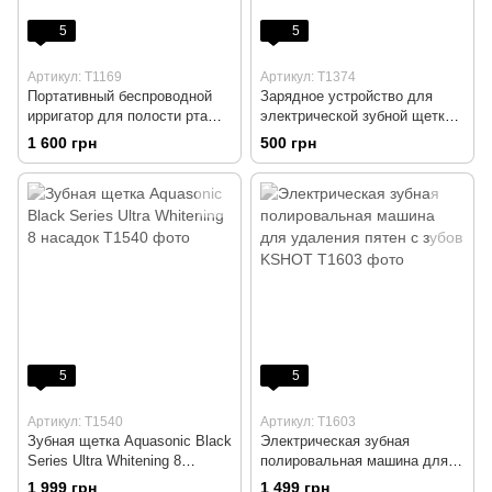
5
5
Артикул: T1169
Артикул: T1374
Портативный беспроводной
Зарядное устройство для
ирригатор для полости рта
электрической зубной щетки
COSLUS F5020E 300 мл
Braun Oral-B Pro/Smart/iO
1 600 грн
500 грн
Series/Most-Type
5
5
Артикул: T1540
Артикул: T1603
Зубная щетка Aquasonic Black
Электрическая зубная
Series Ultra Whitening 8
полировальная машина для
насадок
удаления пятен с зубов
1 999 грн
1 499 грн