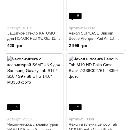
5
Артикул: T0115
Артикул: M3002
Защитное стекло KATUMO
Чехол SUPCASE Unicorn
для HONOR Pad X9/X9a 11.5
Beetle Pro для iPad Air 13"
дюймов (2 шт)
M3/M2 (2025/2024) Arctic
420 грн
2 999 грн
5
5
Артикул: M3358
Артикул: T3359
Чехол-книжка с клавиатурой
Чехол и пленка Lenovo Tab
SAMTUNK для Samsung
M10 HD Folio Case Black