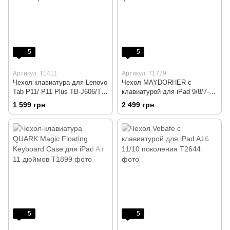
5
5
Артикул: T1411
Артикул: T1779
Чехол-клавиатура для Lenovo
Чехол MAYDORHER с
Tab P11/ P11 Plus TB-J606/TB-
клавиатурой для iPad 9/8/7-го
J607 GYSDCAZ
поколения 10,2
1 599 грн
2 499 грн
5
5