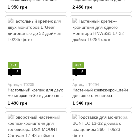
VISION HV6601 для
Samsung Galaxy Tab
1 950 грн
2 450 грн
телевизоров 32–84 дюйма
S10/S9/S8 Ultra 2024 с
держателем для S-Pen
Хит
Хит
5
5
2
Артикул: Т0235
Артикул: Т0294
Настольный крепеж для двух
Настенный крепеж-кронштейн
мониторов ErGear диагональю
для одного монитора
до 32 дюймов
HNWSS1 17-32 дюйма
1 490 грн
1 340 грн