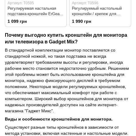
Артикул: T0595
Артикул: T0596
Регулируемая настальная
Регулируемый настольный
подставка-кронштейн ErGear
кронштейн / крепеж для
для монитора 13-32 дюйма
монитора ErGear для экранов
1 099 грн
1 990 грн
от 13 до 34 дюймов
Почему выгодно купить кронштейн для монитора
или телевизора в Gadget Mix?
В стандартной комплектации монитор поставляется со
стандартной ножкой, но такая подставка не всегда
удовлетворяет требованиям высоты и регулировки, иногда
рабочее место становится недостаточно удобным. Решением
этой проблемы может быть использование кронштейна для
монитора, надежно фиксирующего дисплей в требуемом
положении. Некоторые модели регулируемых кронштейнов,
что обеспечивает максимальный комфорт при работе с
компьютером. Широкий выбор кронштейнов для монитора от
надежных производителей доступен на сайте интернет-
магазина "Гаджет Микс".
Виды и особенности кронштейнов для монитора.
Существуют разные типы кронштейнов в зависимости от
метода установки, включая настенные и настольные модели.