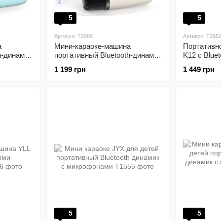
5
5
Артикул: T2000
Артикул: T265
а
Мини-караоке-машина
Портативно
h-динамик
портативный Bluetooth-динамик
K12 с Bluet
AEMVV
с LED-подсветкой TAEMVV
1 199 грн
1 449 грн
Beige
5
5