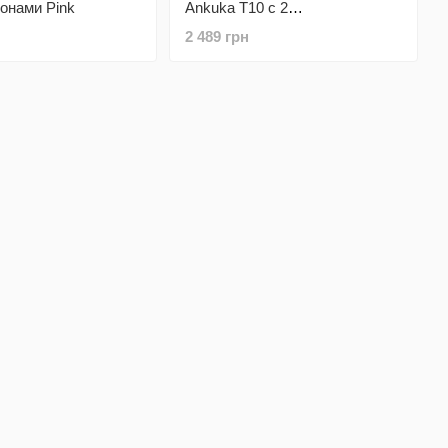
онами Pink
Ankuka T10 с 2
беспроводными микрофонами
2 489 грн
и RGB подсветкой (Black)