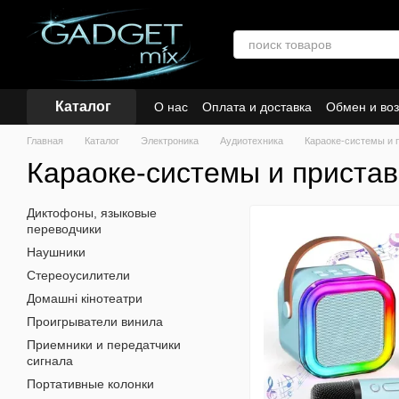
Перейти к основному контенту
Каталог
О нас
Оплата и доставка
Обмен и воз
Кредиты и рассрочка
Главная
Каталог
Электроника
Аудиотехника
Караоке-системы и 
Караоке-системы и пристав
Диктофоны, языковые
переводчики
Наушники
Стереоусилители
Домашні кінотеатри
Проигрыватели винила
Приемники и передатчики
сигнала
Портативные колонки