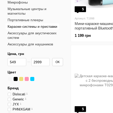
Микрофоны
Музыкальные центры и
5
магнитолы
Артикул: T1998
Портативные плееры
Мини-караоке-машин
Караоке-системы и приставки
портативный Bluetoot
с LED-подсветкой T
Аксессуары для акустических
1 199 грн
Blue
систем
Аксессуары для наушников
Цена, грн
От Цена, грн
До Цена, грн
OK
Цвет
Бренд
Dislocati
1
Generic
1
JYX
1
5
PHNIXGAM
1