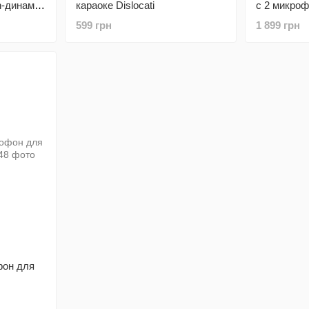
h-динамик
караоке Dislocati
с 2 микроф
AEMVV
599 грн
1 899 грн
фон для