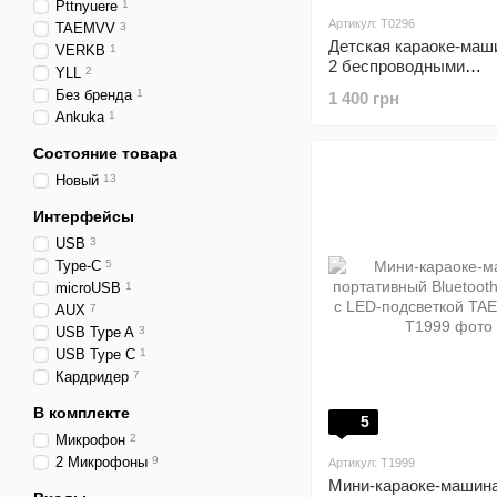
Pttnyuere
1
Артикул: Т0296
TAEMVV
3
Детская караоке-маш
VERKB
1
2 беспроводными
YLL
2
микрофонами
Без бренда
1
1 400 грн
Ankuka
1
Состояние товара
Новый
13
Интерфейсы
USB
3
Type-C
5
microUSB
1
AUX
7
USB Type A
3
USB Type C
1
Кардридер
7
В комплекте
5
Микрофон
2
2 Микрофоны
9
Артикул: T1999
Мини-караоке-машин