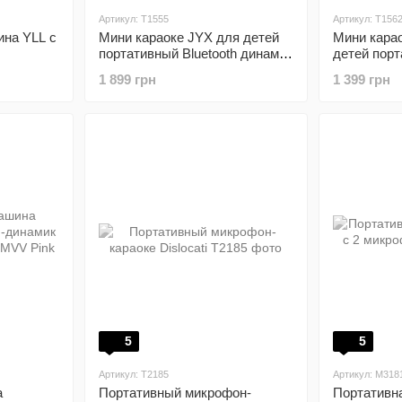
Артикул: T1555
Артикул: T156
ина YLL с
Мини караоке JYX для детей
Мини кара
портативный Bluetooth динамик
детей порт
с микрофонами
динамик с
1 899 грн
1 399 грн
5
5
Артикул: T2185
Артикул: M318
а
Портативный микрофон-
Портативн