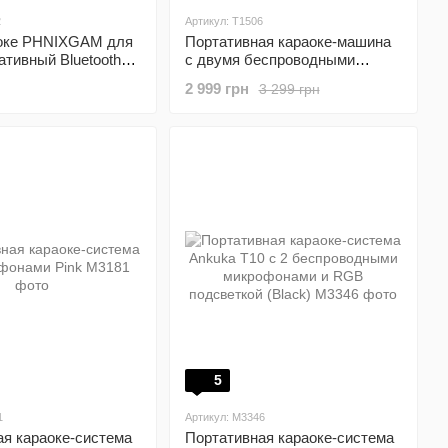
2
Артикул: T1506
оке PHNIXGAM для
Портативная караоке-машина
ативный Bluetooth
с двумя беспроводными
 микрофонами
микрофонами и Bluetooth
2 999 грн
3 299 грн
5
1
Артикул: M3346
ая караоке-система
Портативная караоке-система