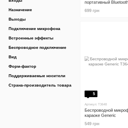
Входы
портативный Bluetoot
с LED-подсветкой T
Назначение
699 грн
Pink
Выходы
Подключение микрофона
Встроенные эффекты
Беспроводное подключение
Вид
Форм-фактор
Поддерживаемые носители
Страна-производитель товара
5
Артикул: T3648
Беспроводной микро
караоке Generic
549 грн