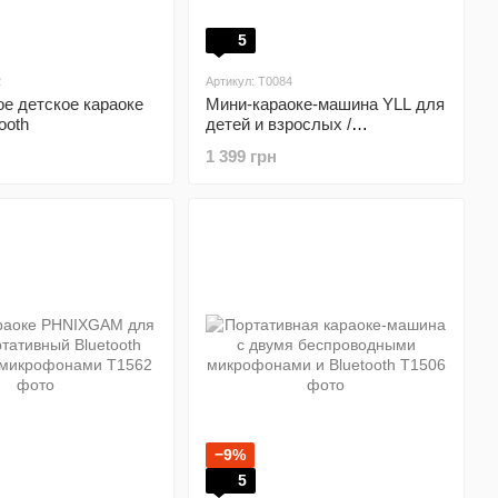
5
2
Артикул: T0084
е детское караоке
Мини-караоке-машина YLL для
ooth
детей и взрослых /
портативная Bluetooth-колонка
1 399 грн
с 2 беспроводными
микрофонами
−9%
5