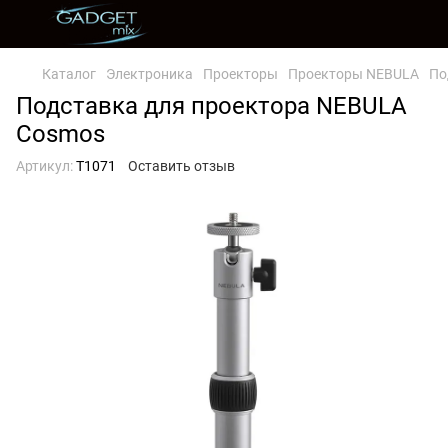
Каталог
Электроника
Проекторы
Проекторы NEBULA
По
Подставка для проектора NEBULA
Cosmos
Артикул:
T1071
Оставить отзыв