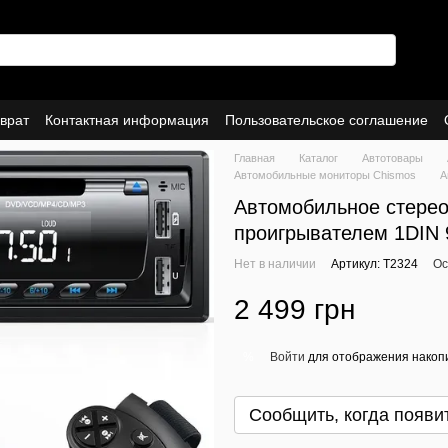
врат
Контактная информация
Пользовательское соглашение
Главная
Каталог
Автотовары
Автомобильные мониторы Chismos
А
Автомобильное стерео
проигрывателем 1DIN 
Нет в наличии
Артикул: T2324
Ос
2 499 грн
Войти
для отображения накопи
%
Сообщить, когда появи