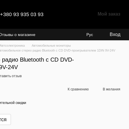
+380 93 935 03 93
Мой заказ
Вход
Отзывы о магазине
Рус
Автоэлектроника
Автомобильные мониторы
втомобильное стерео радио Bluetooth с CD DVD-проигрывателем 1DIN 9V-24V
 радио Bluetooth с CD DVD-
9V-24V
тавить отзыв
К сравнению
В желания
тельной скидки
тся