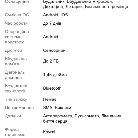
Оснащення
Будильник, Вбудований мікрофон,
Диктофон, Ліхтарик, Без змінного ремінця
Сумісна ОС
Android, iOS
Час роботи
до 7 днів
Операційна
система
Android
пристрою
Дисплей
Сенсорний
Вбудована
До 2 ГБ
пам'ять
Діагональ
1,45 дюйма
дисплея
Бездротові
Bluetooth
технології
Тип зв'язку
Немає
Повідомлення
SMS, Виклики
Датчики
Акселерометр, Пульсометр, Лічильник
биття серця
Форма
Круглі
годинника