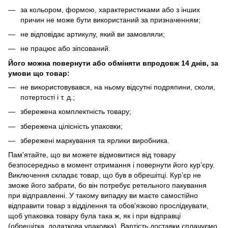
за кольором, формою, характеристиками або з інших
причин не може бути використаний за призначенням;
не відповідає артикулу, який ви замовляли;
не працює або зіпсований.
Його можна повернути або обміняти впродовж
14 днів, за
умови що товар:
не використовувався, на ньому відсутні подряпини, сколи,
потертості і т. д.;
збережена комплектність товару;
збережена цілісність упаковки;
збережені маркування та ярлики виробника.
Пам'ятайте, що ви можете відмовитися від товару
безпосередньо в момент отримання і повернути його кур’єру.
Виключення складає товар, що був в обрешітці. Кур’єр не
зможе його забрати, бо він потребує ретельного пакування
при відправленні. У такому випадку ви маєте самостійно
відправити товар з відділення та обов'язково прослідкувати,
щоб упаковка товару була така ж, як і при відправці
(обрешітка, додаткова упаковка). Вартість доставки сплачуємо