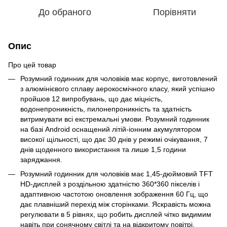
До обраного
Порівняти
Опис
Про цей товар
Розумний годинник для чоловіків має корпус, виготовлений
з алюмінієвого сплаву аерокосмічного класу, який успішно
пройшов 12 випробувань, що дає міцність,
водонепроникність, пилонепроникність та здатність
витримувати всі екстремальні умови. Розумний годинник
на базі Android оснащений літій-іонним акумулятором
високої щільності, що дає 30 днів у режимі очікування, 7
днів щоденного використання та лише 1,5 години
заряджання.
Розумний годинник для чоловіків має 1,45-дюймовий TFT
HD-дисплей з роздільною здатністю 360*360 пікселів і
адаптивною частотою оновлення зображення 60 Гц, що
дає плавніший перехід між сторінками. Яскравість можна
регулювати в 5 рівнях, що робить дисплей чітко видимим
навіть при сонячному світлі та на відкритому повітрі.