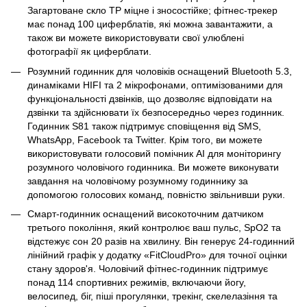
Загартоване скло TP міцне і зносостійке; фітнес-трекер
має понад 100 циферблатів, які можна завантажити, а
також ви можете використовувати свої улюблені
фотографії як циферблати.
Розумний годинник для чоловіків оснащений Bluetooth 5.3,
динаміками HIFI та 2 мікрофонами, оптимізованими для
функціональності дзвінків, що дозволяє відповідати на
дзвінки та здійснювати їх безпосередньо через годинник.
Годинник S81 також підтримує сповіщення від SMS,
WhatsApp, Facebook та Twitter. Крім того, ви можете
використовувати голосовий помічник AI для моніторингу
розумного чоловічого годинника. Ви можете виконувати
завдання на чоловічому розумному годиннику за
допомогою голосових команд, повністю звільнивши руки.
Смарт-годинник оснащений високоточним датчиком
третього покоління, який контролює ваш пульс, SpO2 та
відстежує сон 20 разів на хвилину. Він генерує 24-годинний
лінійний графік у додатку «FitCloudPro» для точної оцінки
стану здоров'я. Чоловічий фітнес-годинник підтримує
понад 114 спортивних режимів, включаючи йогу,
велосипед, біг, піші прогулянки, трекінг, скелелазіння та