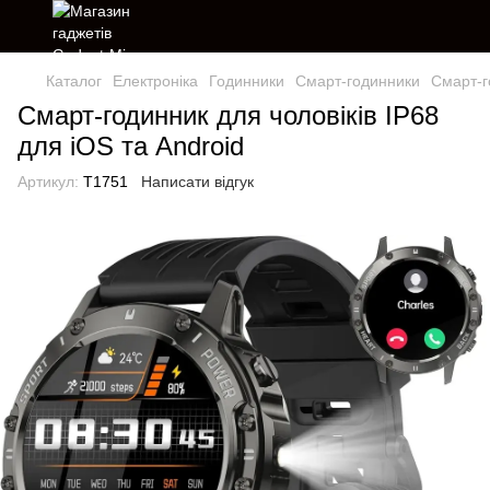
Каталог
Електроніка
Годинники
Смарт-годинники
Смарт-г
Смарт-годинник для чоловіків IP68
для iOS та Android
Артикул:
T1751
Написати відгук