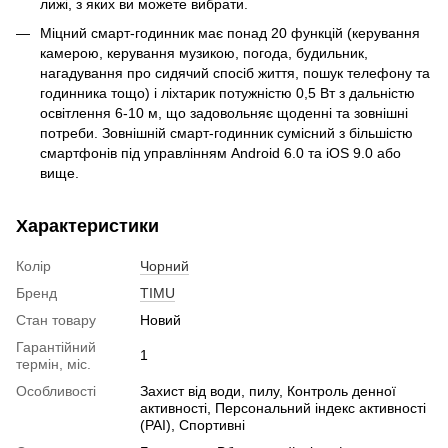
лижі, з яких ви можете вибрати.
Міцний смарт-годинник має понад 20 функцій (керування
камерою, керування музикою, погода, будильник,
нагадування про сидячий спосіб життя, пошук телефону та
годинника тощо) і ліхтарик потужністю 0,5 Вт з дальністю
освітлення 6-10 м, що задовольняє щоденні та зовнішні
потреби. Зовнішній смарт-годинник сумісний з більшістю
смартфонів під управлінням Android 6.0 та iOS 9.0 або
вище.
Характеристики
Колір
Чорний
Бренд
TIMU
Стан товару
Новий
Гарантійний
1
термін, міс.
Особливості
Захист від води, пилу, Контроль денної
активності, Персональний індекс активності
(PAI), Спортивні