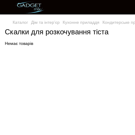
Каталог
Дім та інтерʼєр
Кухонне приладдя
Кондитерське п
Скалки для розкочування тіста
Немає товарів