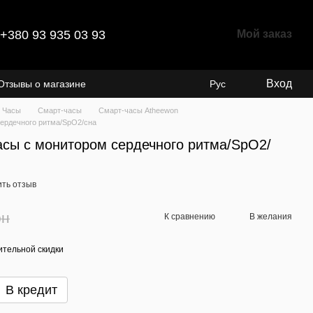
+380 93 935 03 93
Мой заказ
Вход
Отзывы о магазине
Рус
Часы
Смарт-часы
Смарт-часы Atheewon
ердечного ритма/SpO2/сна
асы с монитором сердечного ритма/SpO2/
ить отзыв
рн
К сравнению
В желания
тельной скидки
В кредит