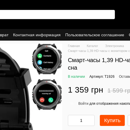
врат
Контактная информация
Пользовательское соглашение
Главная
Каталог
Электроника
Смарт-часы 1,39 HD-часы с монитором с
Смарт-часы 1,39 HD-ч
сна
В наличии
Артикул: T1926
Остав
1 359 грн
1 599 г
Войти
для отображения накопи
%
Купить