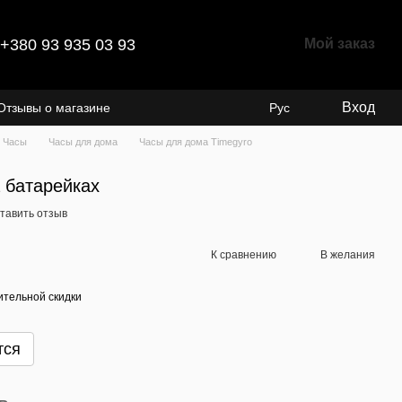
+380 93 935 03 93
Мой заказ
Вход
Отзывы о магазине
Рус
Часы
Часы для дома
Часы для дома Timegyro
 батарейках
тавить отзыв
К сравнению
В желания
тельной скидки
тся