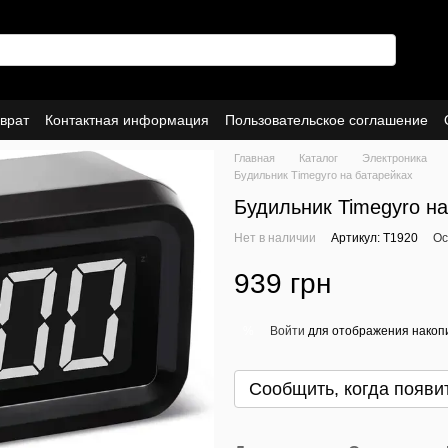
врат
Контактная информация
Пользовательское соглашение
Главная
Каталог
Электроника
Будильник Timegyro на батарейках
Будильник Timegyro на
Нет в наличии
Артикул: T1920
Ос
939 грн
Войти
для отображения накопи
%
Сообщить, когда появи