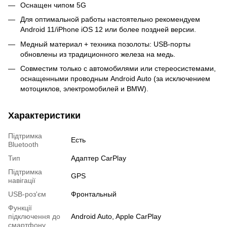
Оснащен чипом 5G
Для оптимальной работы настоятельно рекомендуем
Android 11/iPhone iOS 12 или более поздней версии.
Медный материал + техника позолоты: USB-порты
обновлены из традиционного железа на медь.
Совместим только с автомобилями или стереосистемами,
оснащенными проводным Android Auto (за исключением
мотоциклов, электромобилей и BMW).
Характеристики
Підтримка
Есть
Bluetooth
Тип
Адаптер CarPlay
Підтримка
GPS
навігації
USB-роз'єм
Фронтальный
Функції
підключення до
Android Auto, Apple CarPlay
смартфону