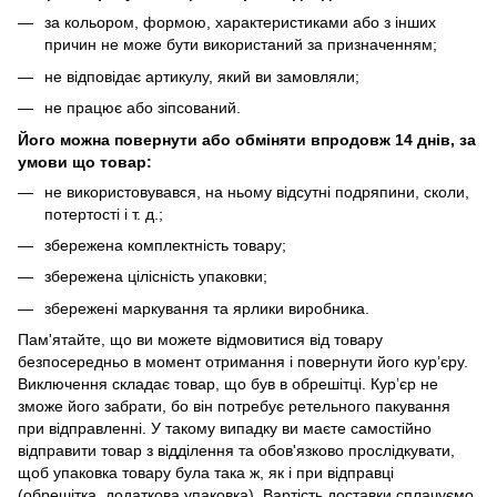
за кольором, формою, характеристиками або з інших
причин не може бути використаний за призначенням;
не відповідає артикулу, який ви замовляли;
не працює або зіпсований.
Його можна повернути або обміняти впродовж
14 днів, за
умови що товар:
не використовувався, на ньому відсутні подряпини, сколи,
потертості і т. д.;
збережена комплектність товару;
збережена цілісність упаковки;
збережені маркування та ярлики виробника.
Пам'ятайте, що ви можете відмовитися від товару
безпосередньо в момент отримання і повернути його кур’єру.
Виключення складає товар, що був в обрешітці. Кур’єр не
зможе його забрати, бо він потребує ретельного пакування
при відправленні. У такому випадку ви маєте самостійно
відправити товар з відділення та обов'язково прослідкувати,
щоб упаковка товару була така ж, як і при відправці
(обрешітка, додаткова упаковка). Вартість доставки сплачуємо