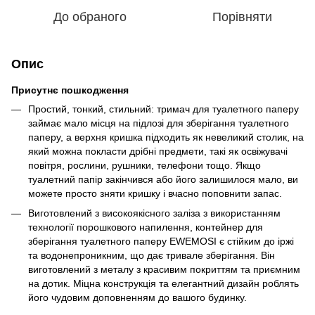
До обраного
Порівняти
Опис
Присутнє пошкодження
Простий, тонкий, стильний: тримач для туалетного паперу
займає мало місця на підлозі для зберігання туалетного
паперу, а верхня кришка підходить як невеликий столик, на
який можна покласти дрібні предмети, такі як освіжувачі
повітря, рослини, рушники, телефони тощо. Якщо
туалетний папір закінчився або його залишилося мало, ви
можете просто зняти кришку і вчасно поповнити запас.
Виготовлений з високоякісного заліза з використанням
технології порошкового напилення, контейнер для
зберігання туалетного паперу EWEMOSI є стійким до іржі
та водонепроникним, що дає тривале зберігання. Він
виготовлений з металу з красивим покриттям та приємним
на дотик. Міцна конструкція та елегантний дизайн роблять
його чудовим доповненням до вашого будинку.