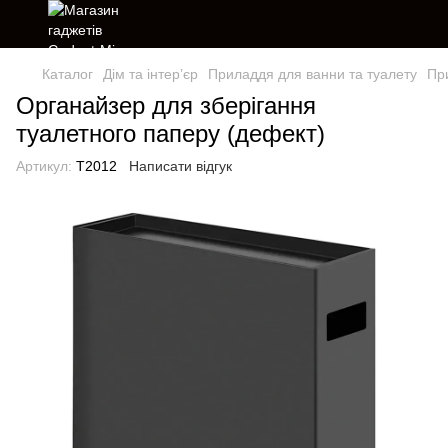
Каталог
Дім та інтерʼєр
Приладдя для ванни та туалету
Пр
Органайзер для зберігання
туалетного паперу (дефект)
Артикул:
T2012
Написати відгук