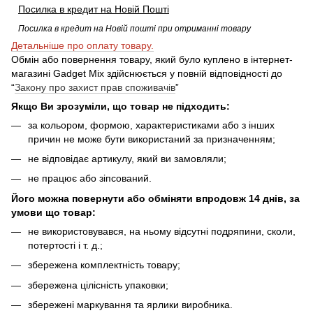
Посилка в кредит на Новій Пошті
Посилка в кредит на Новій пошті при отриманні товару
Детальніше про оплату товару.
Обмін або повернення товару, який було куплено в інтернет-
магазині Gadget Mix здійснюється у повній відповідності до
“
Закону про захист прав споживачів
”
Якщо Ви зрозуміли, що товар не підходить:
за кольором, формою, характеристиками або з інших
причин не може бути використаний за призначенням;
не відповідає артикулу, який ви замовляли;
не працює або зіпсований.
Його можна повернути або обміняти впродовж
14 днів, за
умови що товар:
не використовувався, на ньому відсутні подряпини, сколи,
потертості і т. д.;
збережена комплектність товару;
збережена цілісність упаковки;
збережені маркування та ярлики виробника.