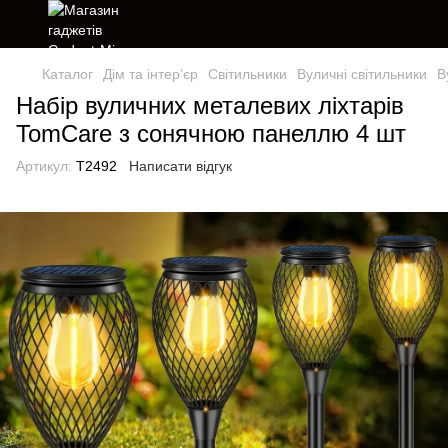
Каталог
Дім та інтерʼєр
Світильники
Вуличні світильники
В
Набір вуличних металевих ліхтарів
TomCare з сонячною панеллю 4 шт
Артикул:
T2492
Написати відгук