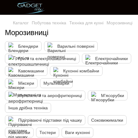
Каталог
Побутова техніка
Техніка для кухні
Морозивниці
Морозивниці
Блендери
Варильні поверхні
Грилі та електрошашличниці
Електрочайники
Кавомашини
Кухонні комбайни
Міксери
Мультиварки
Мультипечі та аерофритюрниці
М'ясорубки
Інша дрібна техніка
Підігріваючі підставки під чашку
Соковижималки
Кавомолки
Тостери
Ваги кухонні